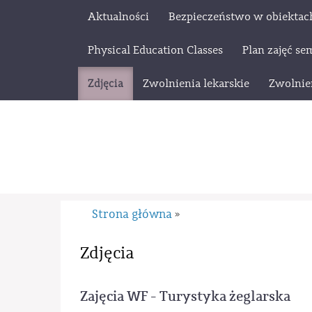
Aktualności
Bezpieczeństwo w obiektac
Physical Education Classes
Plan zajęć s
Zdjęcia
Zwolnienia lekarskie
Zwolnie
Strona główna
»
Zdjęcia
Zajęcia WF - Turystyka żeglarska