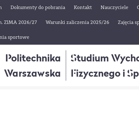
h
Dokumenty do pobrania
Kontakt
Nauczyciele
em. ZIMA 2026/27
Warunki zaliczenia 2025/26
Zajęcia 
nia sportowe
Politechnika
Studium Wych
Warszawska
Fizycznego i S