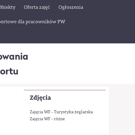
Obiekty
Oferta zajęć
Ogłoszenia
sportowe dla pracowników PW
owania
portu
Zdjęcia
Zajęcia WF - Turystyka żeglarska
Zajęcia WF - różne